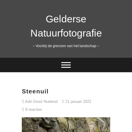
Ga
naar
de
Gelderse
inhoud
Natuurfotografie
– Voorbij de grenzen van het landschap –
Steenuil
Adri Groot Nuelend
21 januari 2022
8 reacties