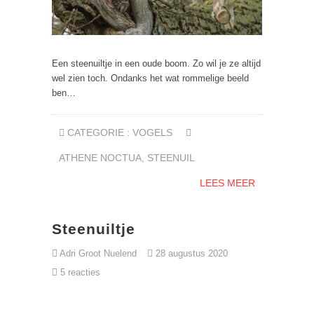
Een steenuiltje in een oude boom. Zo wil je ze altijd
wel zien toch. Ondanks het wat rommelige beeld
ben…
CATEGORIE :
VOGELS
ATHENE NOCTUA
,
STEENUIL
LEES MEER
Steenuiltje
Adri Groot Nuelend
28 augustus 2020
5 reacties