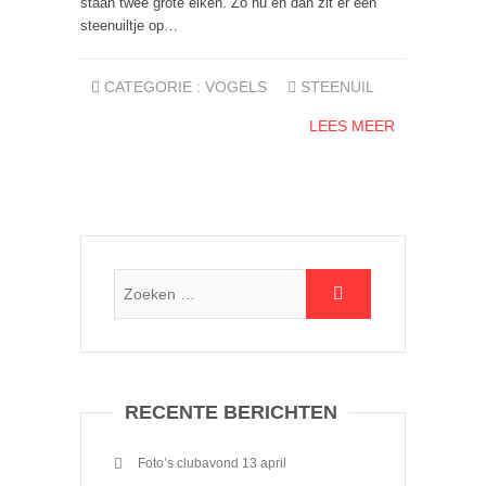
staan twee grote eiken. Zo nu en dan zit er een
steenuiltje op…
CATEGORIE :
VOGELS
STEENUIL
LEES MEER
RECENTE BERICHTEN
Foto’s clubavond 13 april