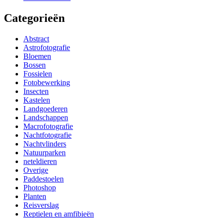
Categorieën
Abstract
Astrofotografie
Bloemen
Bossen
Fossielen
Fotobewerking
Insecten
Kastelen
Landgoederen
Landschappen
Macrofotografie
Nachtfotografie
Nachtvlinders
Natuurparken
neteldieren
Overige
Paddestoelen
Photoshop
Planten
Reisverslag
Reptielen en amfibieën