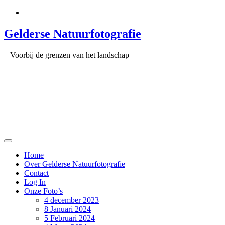
Ga
naar
de
Gelderse Natuurfotografie
inhoud
– Voorbij de grenzen van het landschap –
Home
Over Gelderse Natuurfotografie
Contact
Log In
Onze Foto’s
4 december 2023
8 Januari 2024
5 Februari 2024