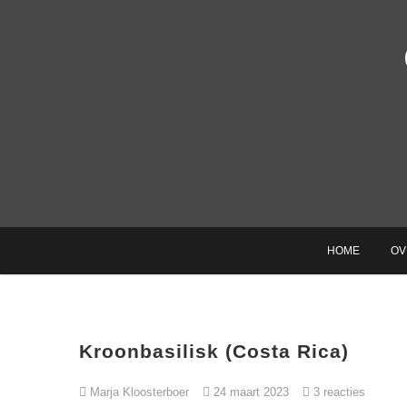
Ga
naar
de
inhoud
HOME
OV
Kroonbasilisk (Costa Rica)
Marja Kloosterboer
24 maart 2023
3 reacties