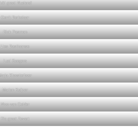
Adri groot Nuelend
Gerrit Berkelaar
Dick Pasman
Lies Bastiaanse
Luci Seegers
Marja Kloosterboer
Marion Keijzer
Nico van Gelder
Ria groot Zevert