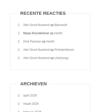
RECENTE REACTIES
Adri Groot Nuelend
op
Bijenwolf
Marja Kloosterboer
op
Herfst
Dick Pasman
op
Herfst
Adri Groot Nuelend
op
Pinksterbloem
Adri Groot Nuelend
op
Libel(oog)
ARCHIEVEN
april 2026
maart 2026