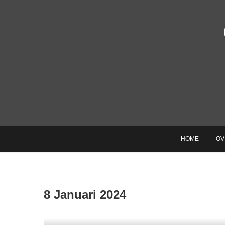
Ga
naar
de
inhoud
HOME
OV
8 Januari 2024