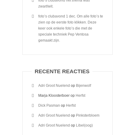
foto’s clubavond het thema was
zwart/wit.
foto’s clubavond 1 dec. Om alle foto’s te
zien op de eerste foto klikken. Deze
keer ook enkele foto’s die met de
speciale techniek Pep Ventosa
gemaakt zijn.
RECENTE REACTIES
Adri Groot Nuelend
op
Bijenwolf
Marja Kloosterboer
op
Herfst
Dick Pasman
op
Herfst
Adri Groot Nuelend
op
Pinksterbloem
Adri Groot Nuelend
op
Libel(oog)