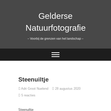
Ga
naar
de
Gelderse
inhoud
Natuurfotografie
– Voorbij de grenzen van het landschap –
Steenuiltje
Adri Groot Nuelend
28 augustus 2020
5 reacties
Steenuiltje