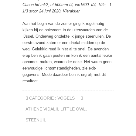
Canon 5d mk2, ef 500mm f4; iso1600, f/4, 1/2s, -1
1/3 stop; 24 juni 2020, Vierakker
Aan het begin van de zomer ging ik regelmatig
kijken bij de ooievaars in de uiterwaarden van de
IJssel. Onderweg ontdekte ik jonge steenuilen. De
eerste avond zaten er een drietal midden op de
weg. Gelukkig reed ik niet al te snel. De avonden
erop ben ik gaan posten en kon ik een aantal leuke
opnames maken, waaronder deze. Het waren geen
eenvoudige lichtomstandigheden, zie exit-
gegevens. Mede daardoor ben ik erg blij met dit
resultaat.
CATEGORIE :
VOGELS
ATHENE VIDALII
,
LITTLE OWL
,
STEENUIL