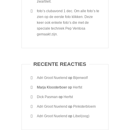
zwart/wit.
foto’s clubavond 1 dec. Om alle foto’s te
zien op de eerste foto klikken. Deze
keer ook enkele foto’s die met de
speciale techniek Pep Ventosa
gemaakt zijn.
RECENTE REACTIES
Adri Groot Nuelend
op
Bijenwolf
Marja Kloosterboer
op
Herfst
Dick Pasman
op
Herfst
Adri Groot Nuelend
op
Pinksterbloem
Adri Groot Nuelend
op
Libel(oog)