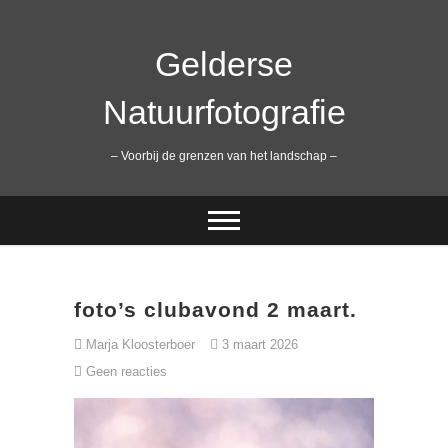
Ga
naar
de
Gelderse
inhoud
Natuurfotografie
– Voorbij de grenzen van het landschap –
foto’s clubavond 2 maart.
Marja Kloosterboer
3 maart 2026
Geen reacties