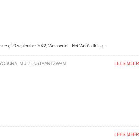
names; 20 september 2022, Warnsveld – Het Waliën Ik lag…
YOSURA
,
MUIZENSTAARTZWAM
LEES MEER
LEES MEER