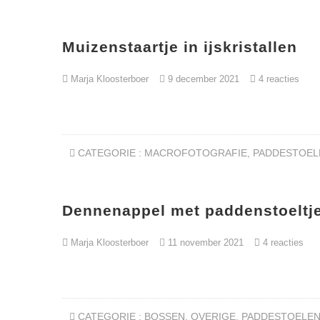
Muizenstaartje in ijskristallen
Marja Kloosterboer
9 december 2021
4 reacties
CATEGORIE :
MACROFOTOGRAFIE
,
PADDESTOEL
Dennenappel met paddenstoeltj
Marja Kloosterboer
11 november 2021
4 reacties
CATEGORIE :
BOSSEN
,
OVERIGE
,
PADDESTOELE