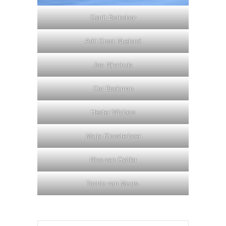
Gerrit Berkelaar
Adri Groot Nuelend
Jos Nijenhuis
Cor Beekman
Hester Wichers
Marja Kloosterboer
Nico van Gelder
Tonnie van Meurs.