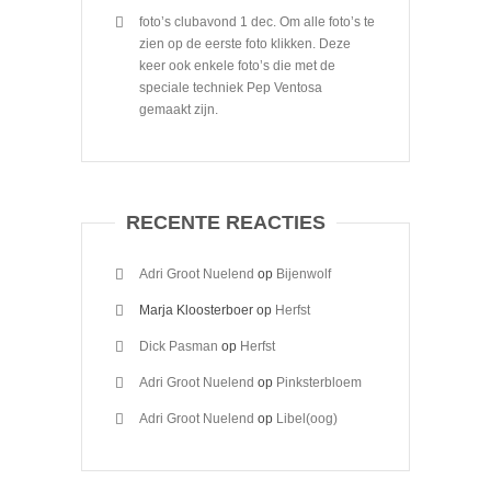
foto’s clubavond 1 dec. Om alle foto’s te
zien op de eerste foto klikken. Deze
keer ook enkele foto’s die met de
speciale techniek Pep Ventosa
gemaakt zijn.
RECENTE REACTIES
Adri Groot Nuelend
op
Bijenwolf
Marja Kloosterboer
op
Herfst
Dick Pasman
op
Herfst
Adri Groot Nuelend
op
Pinksterbloem
Adri Groot Nuelend
op
Libel(oog)