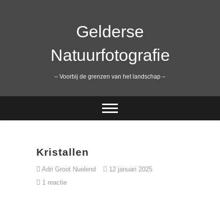
Ga
naar
de
Gelderse
inhoud
Natuurfotografie
– Voorbij de grenzen van het landschap –
Kristallen
Adri Groot Nuelend
12 januari 2025
1 reactie