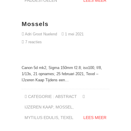
PADDESTOELEN
LEES MEER
Mossels
Adri Groot Nuelend
1 mei 2021
7 reacties
Canon 5d mk2, Sigma 150mm f2.8; iso100, f/8,
1/13s, 21 opnames; 25 februari 2021, Texel –
IJzeren Kaap Tijdens een…
CATEGORIE :
ABSTRACT
IJZEREN KAAP
,
MOSSEL
,
MYTILUS EDULIS
,
TEXEL
LEES MEER