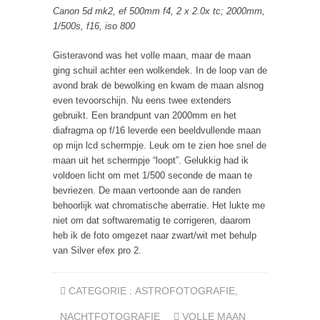
Canon 5d mk2, ef 500mm f4, 2 x 2.0x tc; 2000mm,
1/500s, f16, iso 800
Gisteravond was het volle maan, maar de maan
ging schuil achter een wolkendek. In de loop van de
avond brak de bewolking en kwam de maan alsnog
even tevoorschijn. Nu eens twee extenders
gebruikt. Een brandpunt van 2000mm en het
diafragma op f/16 leverde een beeldvullende maan
op mijn lcd schermpje. Leuk om te zien hoe snel de
maan uit het schermpje “loopt”. Gelukkig had ik
voldoen licht om met 1/500 seconde de maan te
bevriezen. De maan vertoonde aan de randen
behoorlijk wat chromatische aberratie. Het lukte me
niet om dat softwarematig te corrigeren, daarom
heb ik de foto omgezet naar zwart/wit met behulp
van Silver efex pro 2.
CATEGORIE :
ASTROFOTOGRAFIE
,
NACHTFOTOGRAFIE
VOLLE MAAN