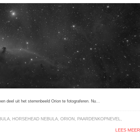
n deel uit het sterrenbeeld Orion te fotograferen. Nu…
BULA
,
HORSEHEAD NEBULA
,
ORION
,
PAARDENKOPNEVEL
,
LEES MEER