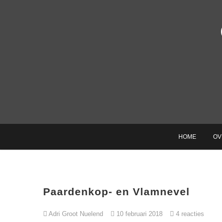
Ga
naar
de
inhoud
HOME
OV
Paardenkop- en Vlamnevel
Adri Groot Nuelend
10 februari 2018
4 reacties