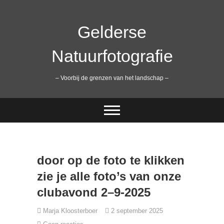
Ga
naar
de
Gelderse
inhoud
Natuurfotografie
– Voorbij de grenzen van het landschap –
door op de foto te klikken
zie je alle foto’s van onze
clubavond 2–9-2025
Marja Kloosterboer
2 september 2025