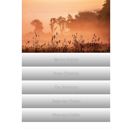
Marion Keijzer
Kees Gieteling
Cor Beekman
Joop van Druten
Nico van Gelder