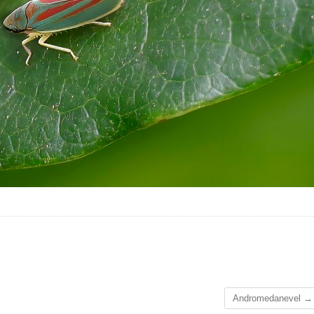
Andromedanevel
→