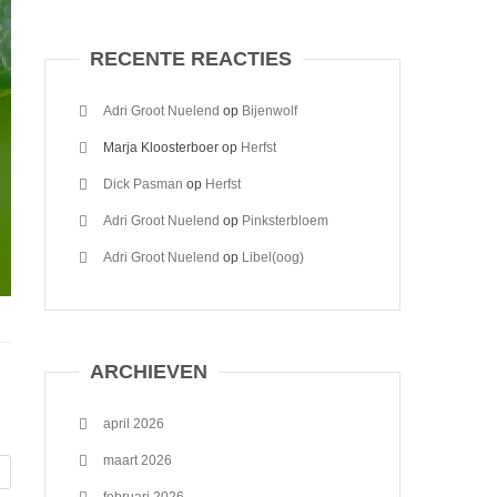
RECENTE REACTIES
Adri Groot Nuelend
op
Bijenwolf
Marja Kloosterboer
op
Herfst
Dick Pasman
op
Herfst
Adri Groot Nuelend
op
Pinksterbloem
Adri Groot Nuelend
op
Libel(oog)
ARCHIEVEN
april 2026
maart 2026