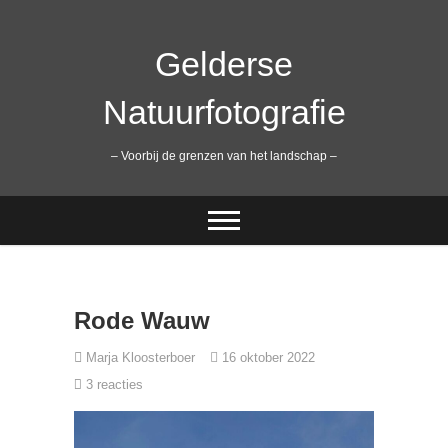
Ga
naar
de
Gelderse
inhoud
Natuurfotografie
– Voorbij de grenzen van het landschap –
Rode Wauw
Marja Kloosterboer
16 oktober 2022
3 reacties