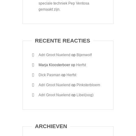
speciale techniek Pep Ventosa
gemaakt zijn.
RECENTE REACTIES
Adri Groot Nuelend
op
Bijenwolf
Marja Kloosterboer
op
Herfst
Dick Pasman
op
Herfst
Adri Groot Nuelend
op
Pinksterbloem
Adri Groot Nuelend
op
Libel(oog)
ARCHIEVEN