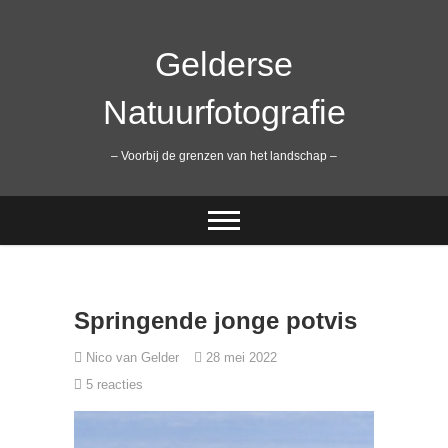
Ga
naar
de
Gelderse
inhoud
Natuurfotografie
– Voorbij de grenzen van het landschap –
Springende jonge potvis
Nico van Gelder
28 mei 2022
5 reacties