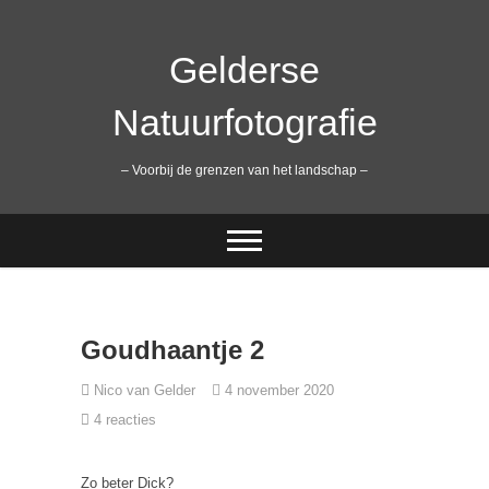
Ga
naar
de
Gelderse
inhoud
Natuurfotografie
– Voorbij de grenzen van het landschap –
Goudhaantje 2
Nico van Gelder
4 november 2020
4 reacties
Zo beter Dick?