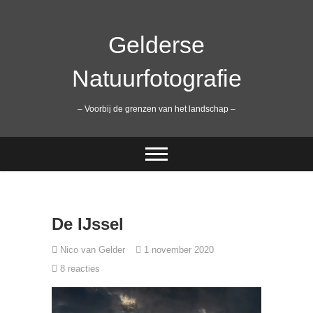
Ga
naar
de
Gelderse
inhoud
Natuurfotografie
– Voorbij de grenzen van het landschap –
De IJssel
Nico van Gelder
1 november 2020
8 reacties