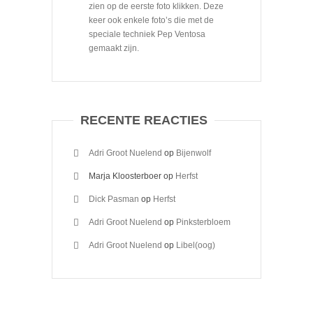
zien op de eerste foto klikken. Deze
keer ook enkele foto’s die met de
speciale techniek Pep Ventosa
gemaakt zijn.
RECENTE REACTIES
Adri Groot Nuelend
op
Bijenwolf
Marja Kloosterboer
op
Herfst
Dick Pasman
op
Herfst
Adri Groot Nuelend
op
Pinksterbloem
Adri Groot Nuelend
op
Libel(oog)