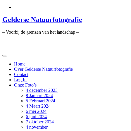
Ga
naar
de
Gelderse Natuurfotografie
inhoud
– Voorbij de grenzen van het landschap –
Home
Over Gelderse Natuurfotografie
Contact
Log In
Onze Foto’s
4 december 2023
8 Januari 2024
5 Februari 2024
4 Maart 2024
6 mei 2024
6 juni 2024
7 oktober 2024
4 november