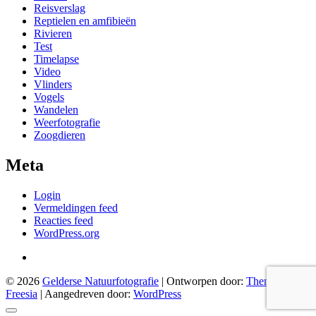
Reisverslag
Reptielen en amfibieën
Rivieren
Test
Timelapse
Video
Vlinders
Vogels
Wandelen
Weerfotografie
Zoogdieren
Meta
Login
Vermeldingen feed
Reacties feed
WordPress.org
© 2026
Gelderse Natuurfotografie
| Ontworpen door:
Theme
Freesia
| Aangedreven door:
WordPress