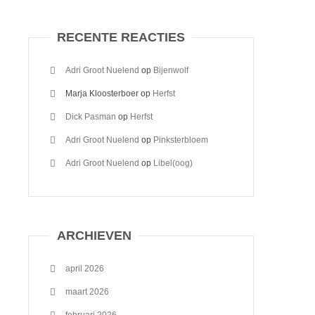
RECENTE REACTIES
Adri Groot Nuelend
op
Bijenwolf
Marja Kloosterboer
op
Herfst
Dick Pasman
op
Herfst
Adri Groot Nuelend
op
Pinksterbloem
Adri Groot Nuelend
op
Libel(oog)
ARCHIEVEN
april 2026
maart 2026