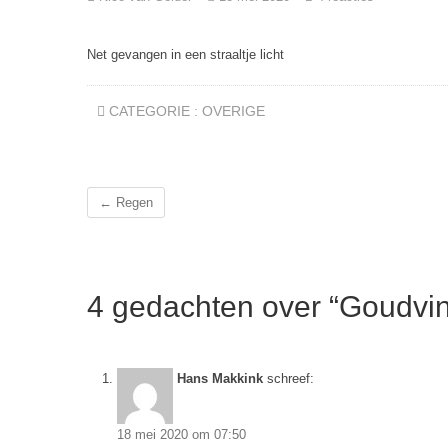
Net gevangen in een straaltje licht
CATEGORIE :
OVERIGE
←
Regen
4 gedachten over “Goudvink
Hans Makkink
schreef:
18 mei 2020 om 07:50