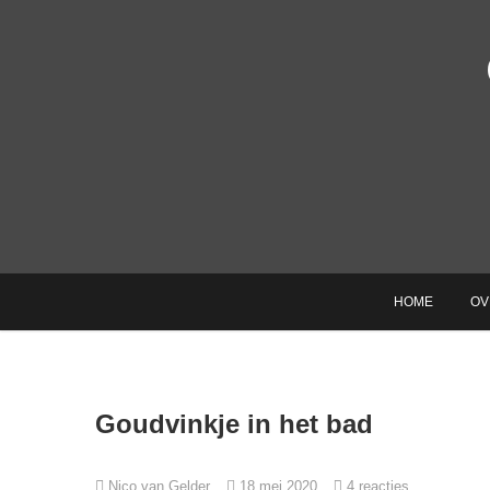
Ga
naar
de
inhoud
HOME
OV
Goudvinkje in het bad
Nico van Gelder
18 mei 2020
4 reacties