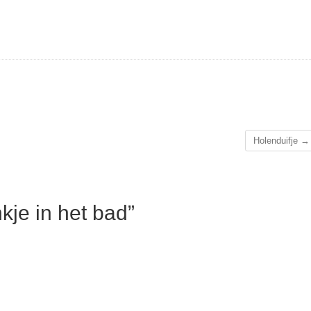
Holenduifje
→
je in het bad”