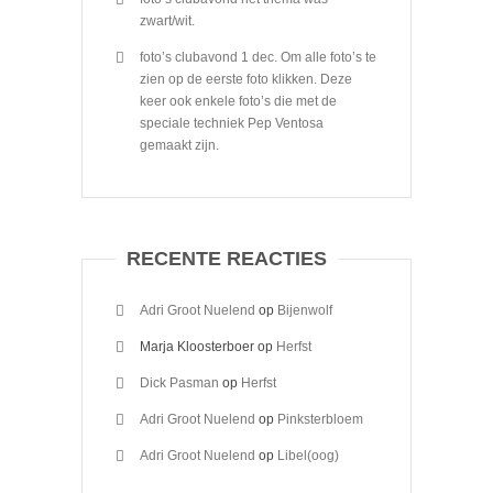
zwart/wit.
foto’s clubavond 1 dec. Om alle foto’s te
zien op de eerste foto klikken. Deze
keer ook enkele foto’s die met de
speciale techniek Pep Ventosa
gemaakt zijn.
RECENTE REACTIES
Adri Groot Nuelend
op
Bijenwolf
Marja Kloosterboer
op
Herfst
Dick Pasman
op
Herfst
Adri Groot Nuelend
op
Pinksterbloem
Adri Groot Nuelend
op
Libel(oog)