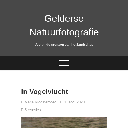
Ga
naar
de
Gelderse
inhoud
Natuurfotografie
– Voorbij de grenzen van het landschap –
In Vogelvlucht
Marja Kloosterboer
30 april 2020
5 reacties