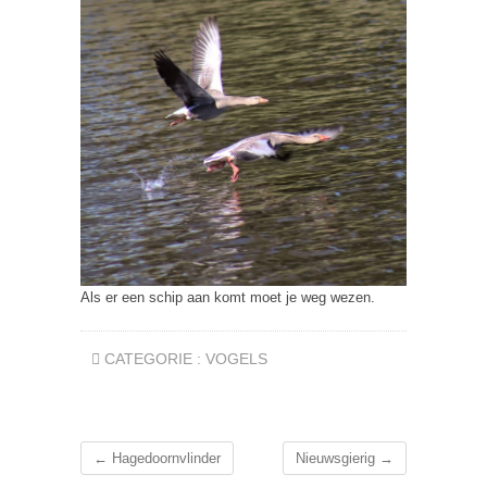
Als er een schip aan komt moet je weg wezen.
CATEGORIE :
VOGELS
←
Hagedoornvlinder
Nieuwsgierig
→