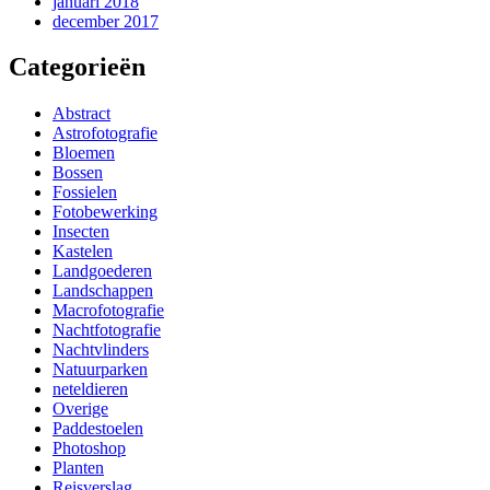
januari 2018
december 2017
Categorieën
Abstract
Astrofotografie
Bloemen
Bossen
Fossielen
Fotobewerking
Insecten
Kastelen
Landgoederen
Landschappen
Macrofotografie
Nachtfotografie
Nachtvlinders
Natuurparken
neteldieren
Overige
Paddestoelen
Photoshop
Planten
Reisverslag