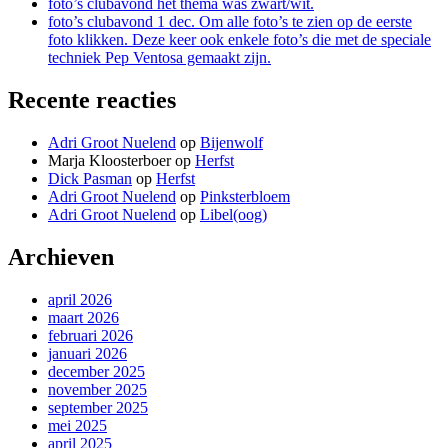
foto’s clubavond het thema was zwart/wit.
foto’s clubavond 1 dec. Om alle foto’s te zien op de eerste
foto klikken. Deze keer ook enkele foto’s die met de speciale
techniek Pep Ventosa gemaakt zijn.
Recente reacties
Adri Groot Nuelend
op
Bijenwolf
Marja Kloosterboer
op
Herfst
Dick Pasman
op
Herfst
Adri Groot Nuelend
op
Pinksterbloem
Adri Groot Nuelend
op
Libel(oog)
Archieven
april 2026
maart 2026
februari 2026
januari 2026
december 2025
november 2025
september 2025
mei 2025
april 2025