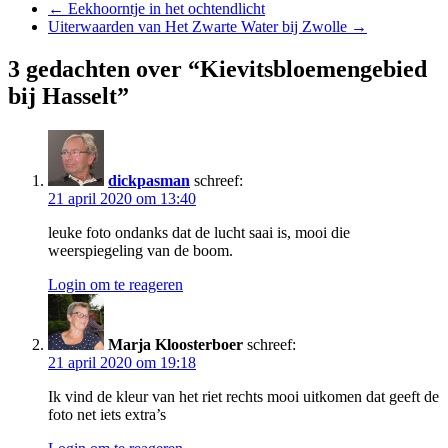
←
Eekhoorntje in het ochtendlicht
Uiterwaarden van Het Zwarte Water bij Zwolle
→
3 gedachten over “Kievitsbloemengebied
bij Hasselt”
dickpasman
schreef:
21 april 2020 om 13:40
leuke foto ondanks dat de lucht saai is, mooi die
weerspiegeling van de boom.
Login om te reageren
Marja Kloosterboer
schreef:
21 april 2020 om 19:18
Ik vind de kleur van het riet rechts mooi uitkomen dat geeft de
foto net iets extra’s