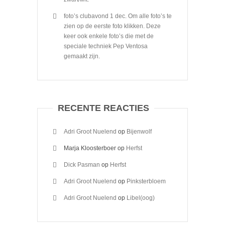
foto’s clubavond 1 dec. Om alle foto’s te
zien op de eerste foto klikken. Deze
keer ook enkele foto’s die met de
speciale techniek Pep Ventosa
gemaakt zijn.
RECENTE REACTIES
Adri Groot Nuelend
op
Bijenwolf
Marja Kloosterboer
op
Herfst
Dick Pasman
op
Herfst
Adri Groot Nuelend
op
Pinksterbloem
Adri Groot Nuelend
op
Libel(oog)