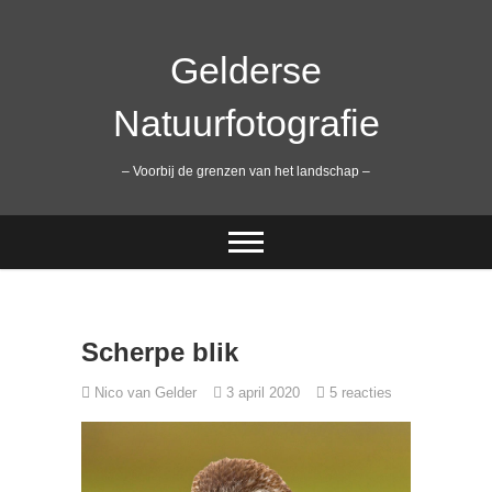
Ga
naar
de
Gelderse
inhoud
Natuurfotografie
– Voorbij de grenzen van het landschap –
Scherpe blik
Nico van Gelder
3 april 2020
5 reacties