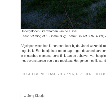
Ondergelopen uiterwaarden van de IJssel
Canon 5d mk2, ef 16-35mm f4 @ 16mm; iso800, f/16, 1/30s; 2
Afgelopen week ben ik een paar keer bij de IJssel wezen kijk
nog blank. Een beetje later op de dag, tegen de avond aan ben
in photoshop elements eens flink aan de schuiven van hooglic
met bovenstaande beeld als resultaat. Het geheel heb ik wat 
CATEGORIE :
LANDSCHAPPEN
,
RIVIEREN
HO
←
Jong Kluutje