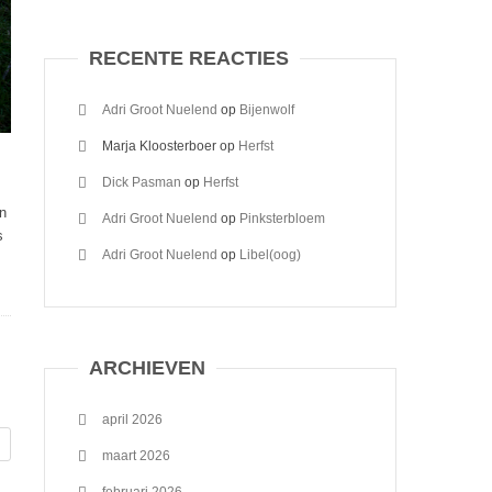
RECENTE REACTIES
Adri Groot Nuelend
op
Bijenwolf
Marja Kloosterboer
op
Herfst
Dick Pasman
op
Herfst
en
Adri Groot Nuelend
op
Pinksterbloem
s
Adri Groot Nuelend
op
Libel(oog)
ARCHIEVEN
april 2026
maart 2026