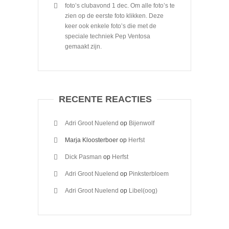
foto’s clubavond 1 dec. Om alle foto’s te
zien op de eerste foto klikken. Deze
keer ook enkele foto’s die met de
speciale techniek Pep Ventosa
gemaakt zijn.
RECENTE REACTIES
Adri Groot Nuelend
op
Bijenwolf
Marja Kloosterboer
op
Herfst
Dick Pasman
op
Herfst
Adri Groot Nuelend
op
Pinksterbloem
Adri Groot Nuelend
op
Libel(oog)