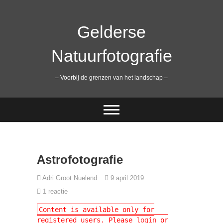
Ga
naar
de
Gelderse
inhoud
Natuurfotografie
– Voorbij de grenzen van het landschap –
Astrofotografie
Adri Groot Nuelend
9 april 2019
1 reactie
Content is available only for
registered users. Please
login
or