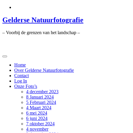
Ga
naar
de
Gelderse Natuurfotografie
inhoud
– Voorbij de grenzen van het landschap –
Home
Over Gelderse Natuurfotografie
Contact
Log In
Onze Foto’s
4 december 2023
8 Januari 2024
5 Februari 2024
4 Maart 2024
6 mei 2024
6 juni 2024
7 oktober 2024
4 november