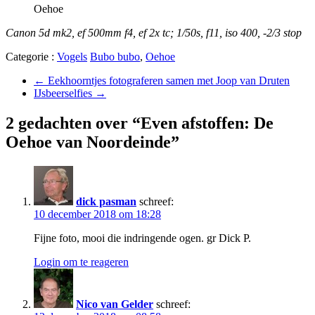
Oehoe
Canon 5d mk2, ef 500mm f4, ef 2x tc; 1/50s, f11, iso 400, -2/3 stop
Categorie :
Vogels
Bubo bubo
,
Oehoe
←
Eekhoorntjes fotograferen samen met Joop van Druten
IJsbeerselfies
→
2 gedachten over “Even afstoffen: De
Oehoe van Noordeinde”
dick pasman
schreef:
10 december 2018 om 18:28
Fijne foto, mooi die indringende ogen. gr Dick P.
Login om te reageren
Nico van Gelder
schreef: