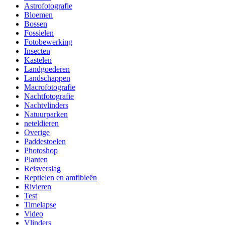
Astrofotografie
Bloemen
Bossen
Fossielen
Fotobewerking
Insecten
Kastelen
Landgoederen
Landschappen
Macrofotografie
Nachtfotografie
Nachtvlinders
Natuurparken
neteldieren
Overige
Paddestoelen
Photoshop
Planten
Reisverslag
Reptielen en amfibieën
Rivieren
Test
Timelapse
Video
Vlinders