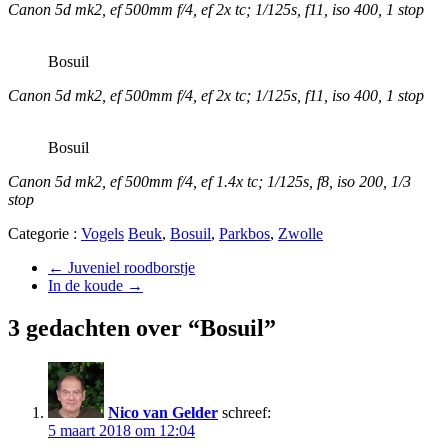
Canon 5d mk2, ef 500mm f/4, ef 2x tc; 1/125s, f11, iso 400, 1 stop
Bosuil
Canon 5d mk2, ef 500mm f/4, ef 2x tc; 1/125s, f11, iso 400, 1 stop
Bosuil
Canon 5d mk2, ef 500mm f/4, ef 1.4x tc; 1/125s, f8, iso 200, 1/3
stop
Categorie :
Vogels
Beuk
,
Bosuil
,
Parkbos
,
Zwolle
←
Juveniel roodborstje
In de koude
→
3 gedachten over “Bosuil”
Nico van Gelder
schreef:
5 maart 2018 om 12:04