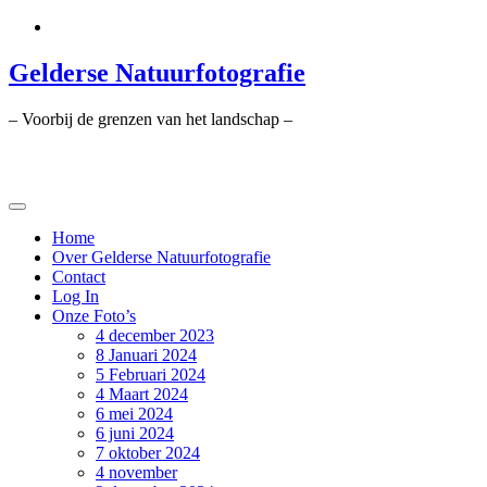
Ga
naar
de
Gelderse Natuurfotografie
inhoud
– Voorbij de grenzen van het landschap –
Home
Over Gelderse Natuurfotografie
Contact
Log In
Onze Foto’s
4 december 2023
8 Januari 2024
5 Februari 2024
4 Maart 2024
6 mei 2024
6 juni 2024
7 oktober 2024
4 november