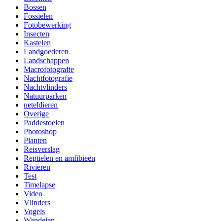
Bossen
Fossielen
Fotobewerking
Insecten
Kastelen
Landgoederen
Landschappen
Macrofotografie
Nachtfotografie
Nachtvlinders
Natuurparken
neteldieren
Overige
Paddestoelen
Photoshop
Planten
Reisverslag
Reptielen en amfibieën
Rivieren
Test
Timelapse
Video
Vlinders
Vogels
Wandelen