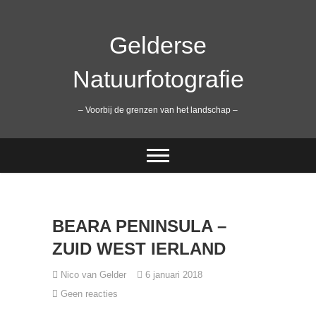
Ga
naar
de
Gelderse
inhoud
Natuurfotografie
– Voorbij de grenzen van het landschap –
BEARA PENINSULA –
ZUID WEST IERLAND
Nico van Gelder
6 januari 2018
Geen reacties