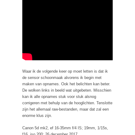
Waar ik de volgende keer op moet letten is dat ik
de sensor schoonmaak alvorens ik begin met
maken van opnames. Ook het belichten kan beter.
De wolken links in beeld wat uitgebeten. Misschien
kan ik alle opnames stuk voor stuk alsnog
corrigeren met behulp van de hooglichten. Tenslotte
zijn het allemaal raw-bestanden, maar dat zal een
enorme klus zijn.
Canon 5d mk2, ef 16-35mm f/4 IS; 19mm, 1/15s,
f16, iso 200; 26 december 2017