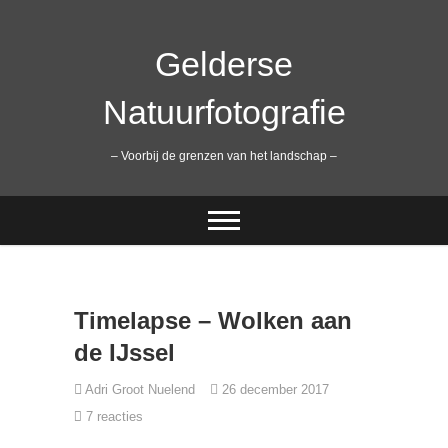
Ga
naar
de
Gelderse
inhoud
Natuurfotografie
– Voorbij de grenzen van het landschap –
Timelapse – Wolken aan
de IJssel
Adri Groot Nuelend
26 december 2017
7 reacties